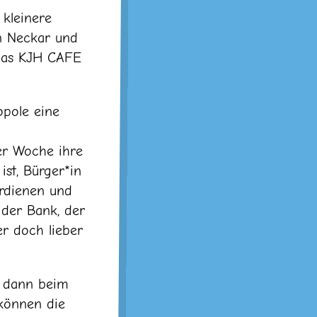
kleinere
 Neckar und
 das KJH CAFE
opole eine
ner Woche ihre
ist, Bürger*in
erdienen und
 der Bank, der
r doch lieber
h dann beim
 können die