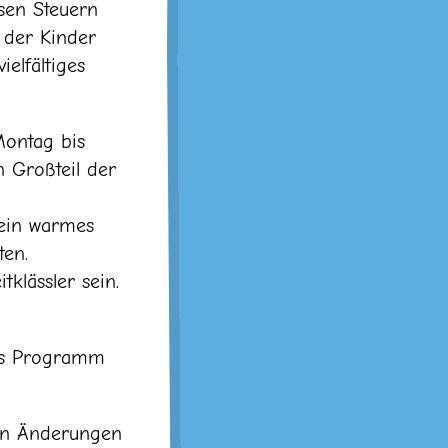
ssen Steuern
 der Kinder
elfältiges
 Montag bis
n Großteil der
 ein warmes
ten.
klässler sein.
das Programm
gen Änderungen