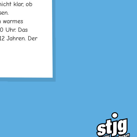
icht klar, ob
sen.
in warmes
00 Uhr. Das
12 Jahren. Der