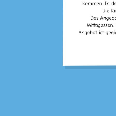
kommen. In der 
die K
Das Angebo
Mittagessen. 
Angebot ist geei