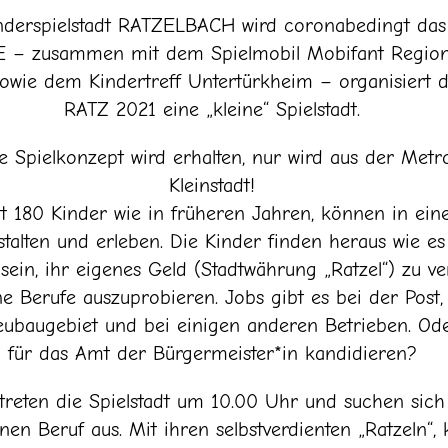
nderspielstadt RATZELBACH wird coronabedingt das 
– zusammen mit dem Spielmobil Mobifant Region
sowie dem Kindertreff Untertürkheim – organisiert
RATZ 2021 eine „kleine“ Spielstadt.
 Spielkonzept wird erhalten, nur wird aus der Metr
Kleinstadt!
att 180 Kinder wie in früheren Jahren, können in ei
talten und erleben. Die Kinder finden heraus wie es 
 sein, ihr eigenes Geld (Stadtwährung „Ratzel“) zu v
ne Berufe auszuprobieren. Jobs gibt es bei der Post,
eubaugebiet und bei einigen anderen Betrieben. Ode
für das Amt der Bürgermeister*in kandidieren?
treten die Spielstadt um 10.00 Uhr und suchen sic
nen Beruf aus. Mit ihren selbstverdienten „Ratzeln“,