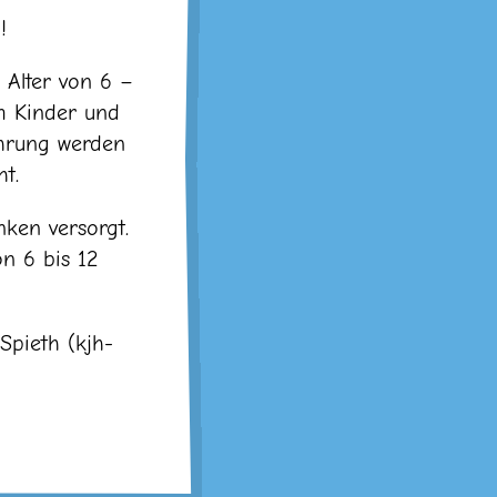
!
Alter von 6 –
m Kinder und
hrung werden
t.
ken versorgt.
n 6 bis 12
Spieth (kjh-