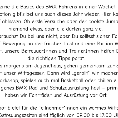
erne die Basics des BMX Fahrens in einer Woche!
ion gibt’s bei uns auch dieses Jahr wieder. Hier k
 ablassen. Ob erste Versuche oder der coolste Jump
niemand etwas, aber alle dürfen ganz viel.
rauchst Du bei uns nicht, aber Du solltest sicher F
f Bewegung an der frischen Lust und eine Portion M
t, unsere BetreuuerInnen und TrainerInnen helfen 
die richtigen Tipps parat.
uns morgens am Jugendhaus, gehen gemeinsam zur 
unser Mittagessen. Dann wird „gerollt“, wir mache
rkshop, spielen auch mal Basketball oder chillen e
igenes BMX Rad und Schutzausrüstung hast – prim
haben wir Fahrräder und Ausrüstung vor Ort.
ot bietet für die Teilnehmer*innen ein warmes Mitt
Betreuungszeiten sind täglich von 09:00 bis 17:00 Uh