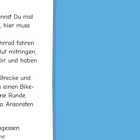
annst Du mal
, hier muss
ahrrad fahren
ut mitringen.
Dir und haben
Strecke und
n einen Bike-
ine Runde.
a. Ansonsten
agessen.
r.